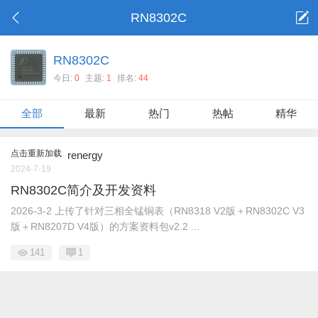
RN8302C
RN8302C
今日:
0
主题:
1
排名:
44
全部
最新
热门
热帖
精华
点击重新加载
renergy
2024-7-19
RN8302C简介及开发资料
2026-3-2 上传了针对三相全锰铜表（RN8318 V2版＋RN8302C V3
版＋RN8207D V4版）的方案资料包v2.2 ...
141
1