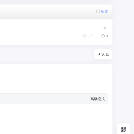
新窗
17
0
返 回
高级模式