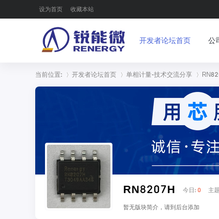
设为首页
收藏本站
开发者论坛首页
公
当前位置:
开发者论坛首页
单相计量-技术交流分享
RN82
»
›
›
RN8207H
今日:
0
主题
暂无版块简介，请到后台添加