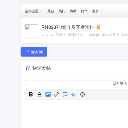
全部主题
最新
热门
热帖
精华
更多
RN8207H简介及开发资料
renergy
发表于
2026-7-3
renergy
最后回复于
202
发新帖
快速发帖
还可输入